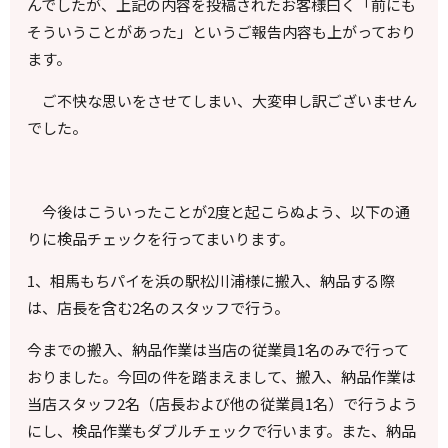
んでしたが、上記の内容を投稿されたお客様曰く「前にも
そういうことがあった」というご報告内容も上がっており
ます。
ご不快な思いをさせてしまい、大変申し訳ございません
でした。
今後はこういったことが
2
度と起こらぬよう、以下の通
りに検品チェックを行ってまいります。
1、相馬もちパイを浜の駅松川浦様に搬入、納品する際
は、店長を含む
2
名のスタッフで行う。
今までの搬入、納品作業は当店の従業員
1
名のみで行って
おりました。今回の件を踏まえまして、搬入、納品作業は
当店スタッフ
2
名（店長および他の従業員
1
名）で行うよう
にし、検品作業もダブルチェックで行います。また、納品