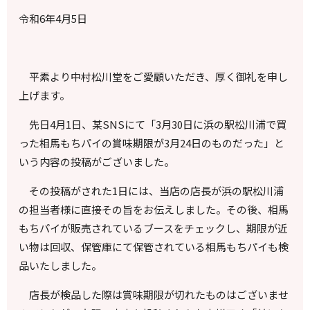
令和
6
年
4
月5日
平素より中村松川堂をご愛顧いただき、厚く御礼を申し
上げます。
先日
4
月
1
日、某
SNS
にて「
3
月
30
日に浜の駅松川浦で買
った相馬もちパイの賞味期限が
3
月
24
日のものだった」と
いう内容の投稿がございました。
その投稿がされた
1
日には、当店の店長が浜の駅松川浦
の担当者様に直接その旨をお伝えしました。その後、相馬
もちパイが販売されているブースをチェックし、期限が近
い物は回収、保管庫にて保管されている相馬もちパイも検
品いたしました。
店長が検品した際は賞味期限が切れたものはございませ