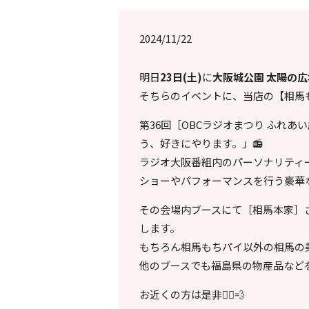
2024/11/22
明日
23日(土)
に
大阪城公園 太陽の広
そちらのイベントに、当店の【相馬
第36回［OBCラジオまつり ふれあ
う、好きにやります。」📻
ラジオ大阪番組内のパーソナリティ
ショーやパフォーマンスを行う豪華
その会場内ブースにて［相馬本家］
します。
もちろん相馬もちパイ以外の相馬の
他のブースでも福島県の物産品など
お近くの方は是非🏃‍♀️💨