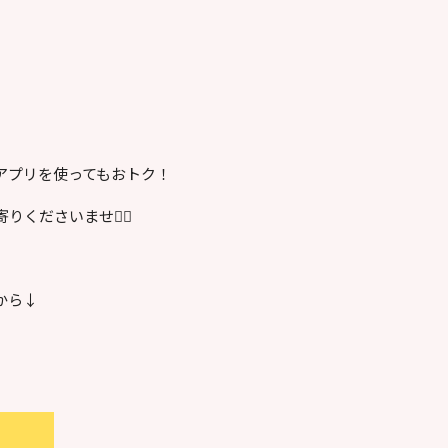
アプリを使ってもおトク！
くださいませ🙇‍♀️
から↓